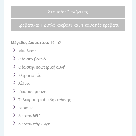
Άτομο/α: 2 ενήλικες
Κρεβάτι/α: 1 Διπλό κρεβάτι και 1 καναπές κρεβάτι
Μέγεθος Δωματίου:
19 m2
Μπαλκόνι
Θέα στο βουνό
Θέα στην εσωτερική αυλή
Κλιματισμός
Αίθριο
Ιδιωτικό μπάνιο
Τηλεόραση επίπεδης οθόνης
Βεράντα
Δωρεάν
WiFi
Δωρεάν πάρκινγκ