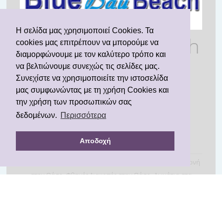
Η σελίδα μας χρησιμοποιεί Cookies. Τα
Stay connected with
cookies μας επιτρέπουν να μπορούμε να
διαμορφώνουμε με τον καλύτερο τρόπο και
us
να βελτιώνουμε συνεχώς τις σελίδες μας.
Συνεχίστε να χρησιμοποιείτε την ιστοσελίδα
μας συμφωνώντας με τη χρήση Cookies και
την χρήση των προσωπικών σας
δεδομένων.
Περισσότερα
ΔΩΜΑΤΙΑ
ΠΑΡΟΧΕΣ
ΤΟΠΟΘΕΣΙΑ
Αποδοχή
ΚΟΙΝΥΡΑ ΘΑΣΟΣ
ΕΠΙΚΟΙΝΩΝΙΑ
ΚΡΑΤΗΣΕΙΣ
Θάσος
Θάσος Ξενοδοχεία
Ξενοδοχεία στην Θάσο
Διαμονή
στην Θάσο
Φθηνές Διακοπές στην Θάσο
Δωμάτια στα
Κοίνυρα
Ξενοδοχεία στα Κοίνυρα
All rights reserved www.bluebay-thassos.com 2016 | Created by
THASSOS HOTELS