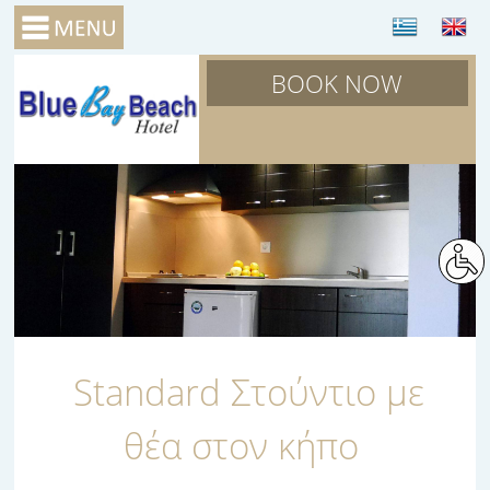
BOOK NOW
Standard Στούντιο με
θέα στον κήπο