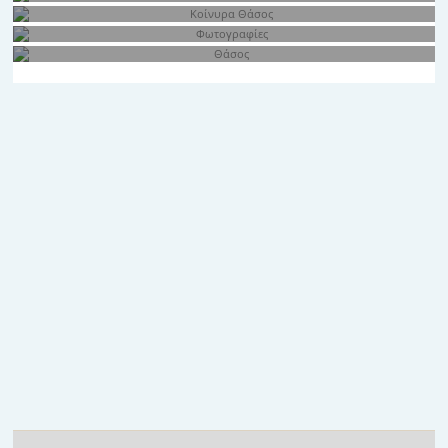
Παροχές
Τοποθεσία
Κοίνυρα Θάσος
Φωτογραφίες
Θάσος