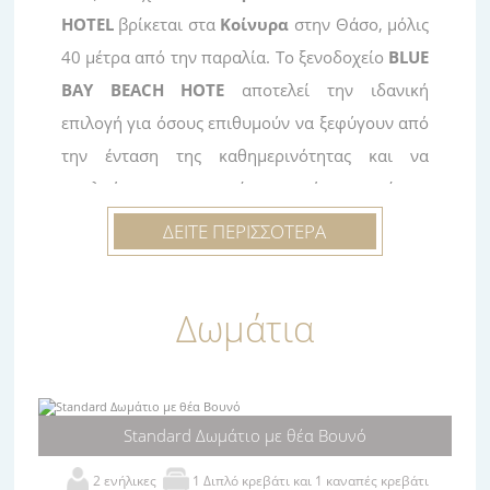
HOTEL
βρίκεται στα
Κοίνυρα
στην Θάσο, μόλις
40 μέτρα από την παραλία. Το ξενοδοχείο
BLUE
BAY BEACH HOTE
αποτελεί την ιδανική
επιλογή για όσους επιθυμούν να ξεφύγουν από
την ένταση της καθημερινότητας και να
απολαύσουν την ηρεμία της φύσης χωρίς να
στερηθούν καμία από τις ανέσεις τους.
ΔΕΙΤΕ ΠΕΡΙΣΣΟΤΕΡΑ
Η υπέροχη θέα της θάλασσας των Κοινύρων με
το ομώνυμο καταπράσινο νησάκι και
Δωμάτια
το καταπράσινο βουνό που έχουν θέα από τις
βεράντες των δωματίων μας, θα σας
ανταμείψουν για την επιλογή σας και θα
χαραχτούν στην καρδιά σας για πάντα.
Standard Δωμάτιο με θέα Βουνό
Το ξενοδοχείο
BLUE BAY BEACH HOTE
2 ενήλικες
1 Διπλό κρεβάτι και 1 καναπές κρεβάτι