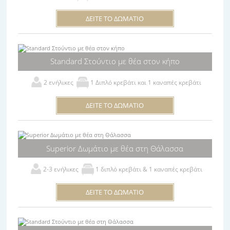
αποτελείται από 17 δωμάτια και Studios με
ΔΕΙΤΕ ΤΟ ΔΩΜΑΤΙΟ
ατομικό μπάνιο, τηλεόραση, ψυγείο,
κλιματισμό και μπαλκόνι. Επίσης διαθέτει
γήπεδο μπάσκετ και παιδική χαρά.
Standard Στούντιο με θέα στον κήπο
Στον ευρύχωρο χώρο της αυλής και στον κήπο
2 ενήλικες
1 Διπλό κρεβάτι και 1 καναπές κρεβάτι
του ξενοδοχείου σερβίρεται πρωινό, πίτσα,
μακαρονάδες και επίσης έχετε την δυνατότητα
ΔΕΙΤΕ ΤΟ ΔΩΜΑΤΙΟ
να ψήσετε με την παρέα σας.
Σας περιμένουμε για να απολαύσετε τις
Superior Δωμάτιο με θέα στη Θάλασσα
διακοπές σας το καλοκαίρι
2-3 ενήλικες
1 διπλό κρεβάτι & 1 καναπές κρεβάτι
ΔΕΙΤΕ ΤΟ ΔΩΜΑΤΙΟ