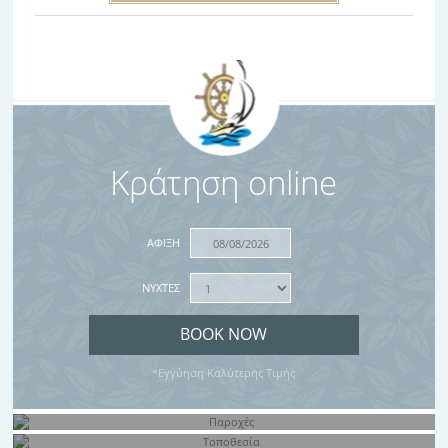
Κράτηση online
ΑΦΙΞΗ
ΝΥΧΤΕΣ
*Εγγύηση Καλύτερης Τιμής